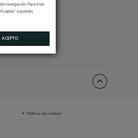
os de navegación. Para más
 “Aceptar” o puedes
 MÁS
ACEPTO
Política de cookies