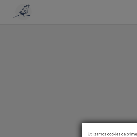
Titulo_Ventajas_Exclusivas del Aparthotel Playas de Liencres en Boo de Piélago
Utilizamos cookies de primer