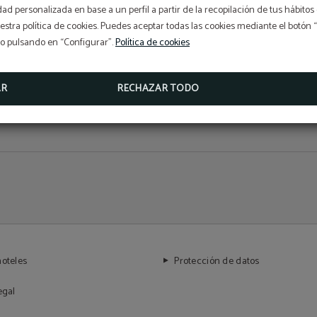
idad personalizada en base a un perfil a partir de la recopilación de tus hábit
CHECK-IN ONLINE
stra política de cookies. Puedes aceptar todas las cookies mediante el botón
AVERIGUA CÓMO HACER TU INGRESO EN EL HOTEL LO
so pulsando en “Configurar”.
Política de cookies
RÁPIDO POSIBLE.
HAZ AQUÍ TU CHECK-IN ONLINE
AR
RECHAZAR TODO
hoteles
Protección de datos
egal