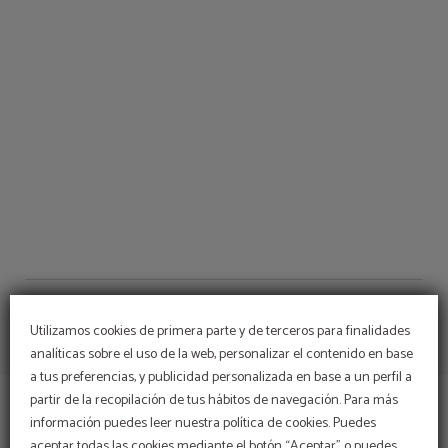
Disfruta De Unas Vacaciones De Ensueño del Aparthotel Playas de Liencres en
Utilizamos cookies de primera parte y de terceros para finalidades
analíticas sobre el uso de la web, personalizar el contenido en base
a tus preferencias, y publicidad personalizada en base a un perfil a
partir de la recopilación de tus hábitos de navegación. Para más
información puedes leer nuestra política de cookies. Puedes
APARTHOTEL PLAYAS DE LIENCRES
CHECK-IN ONLINE
aceptar todas las cookies mediante el botón “Aceptar” o puedes