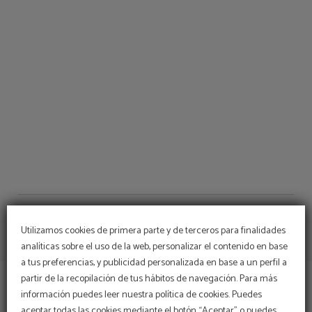
Aparthotel Udalla Park del Aparthotel Playas de Liencres en Boo de Piélagos. W
Utilizamos cookies de primera parte y de terceros para finalidades
analíticas sobre el uso de la web, personalizar el contenido en base
a tus preferencias, y publicidad personalizada en base a un perfil a
partir de la recopilación de tus hábitos de navegación. Para más
información puedes leer nuestra política de cookies. Puedes
APARTHOTEL PLAYAS DE LIENCRES
CHECK-IN ONLINE
aceptar todas las cookies mediante el botón “Aceptar” o puedes