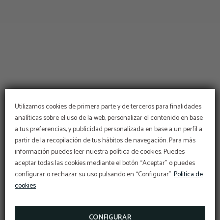
Utilizamos cookies de primera parte y de terceros para finalidades
analíticas sobre el uso de la web, personalizar el contenido en base
a tus preferencias, y publicidad personalizada en base a un perfil a
partir de la recopilación de tus hábitos de navegación. Para más
información puedes leer nuestra política de cookies. Puedes
CHECK-IN ONLINE
aceptar todas las cookies mediante el botón “Aceptar” o puedes
AVERIGUA CÓMO HACER TU INGRESO EN EL
configurar o rechazar su uso pulsando en “Configurar”.
Política de
HOTEL LO MÁS RÁPIDO POSIBLE.
cookies
HAZ AQUÍ TU CHECK-IN ONLINE
CONFIGURAR